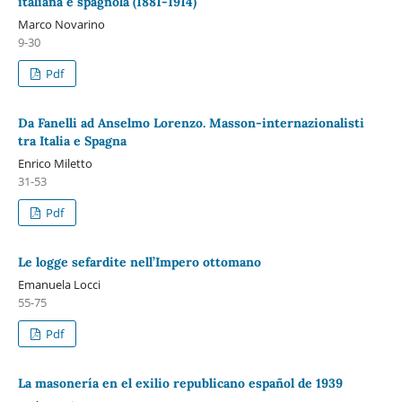
italiana e spagnola (1881-1914)
Marco Novarino
9-30
Pdf
Da Fanelli ad Anselmo Lorenzo. Masson-internazionalisti
tra Italia e Spagna
Enrico Miletto
31-53
Pdf
Le logge sefardite nell’Impero ottomano
Emanuela Locci
55-75
Pdf
La masonería en el exilio republicano español de 1939