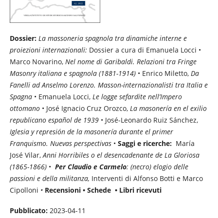
Dossier
:
La massoneria spagnola tra dinamiche interne e
proiezioni internazionali:
Dossier a cura di Emanuela Locci •
Marco Novarino,
Nel nome di Garibaldi. Relazioni tra
Fringe
Masonry
italiana e spagnola (1881-1914)
• Enrico Miletto,
Da
Fanelli ad Anselmo Lorenzo. Masson-internazionalisti tra Italia e
Spagna
• Emanuela Locci,
Le logge sefardite nell’Impero
ottomano
• José Ignacio Cruz Orozco,
La masonería en el exilio
republicano español de 1939
• José-Leonardo Ruiz Sánchez,
Iglesia y represión de la masonería durante el primer
Franquismo. Nuevas perspectivas
•
Saggi e ricerche:
María
José Vilar,
Anni Horribiles
o el desencadenante de
La Gloriosa
(1865-1866)
•
Per Claudio e Carmelo
: (necro) elogio delle
passioni e della militanza,
Interventi di Alfonso Botti e Marco
Cipolloni
•
Recensioni • Schede • Libri ricevuti
Pubblicato:
2023-04-11