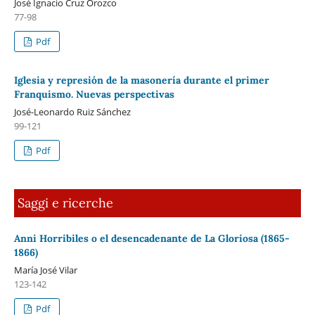
José Ignacio Cruz Orozco
77-98
Pdf
Iglesia y represión de la masonería durante el primer
Franquismo. Nuevas perspectivas
José-Leonardo Ruiz Sánchez
99-121
Pdf
Saggi e ricerche
Anni Horribiles o el desencadenante de La Gloriosa (1865-
1866)
María José Vilar
123-142
Pdf