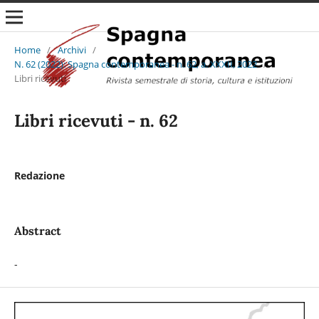
Home
/
Archivi
/
N. 62 (2022): Spagna contemporanea - n. 62, a. XXXII, 2022
/
Libri ricevuti
Libri ricevuti - n. 62
Redazione
Abstract
-