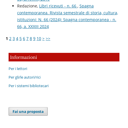
Redazione,
Libri ricevuti - n. 66
,
Spagna
contemporanea. Rivista semestrale di storia, cultura,
istituzioni: N. 66 (2024): Spagna contemporanea - n.
66, a. XXXIII 2024
1
2
3
4
5
6
7
8
9
10
>
>>
Informazioni
Per i lettori
Per gli/le autori/rici
Per i sistemi bibliotecari
Fai una proposta