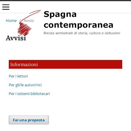
Home
/
Avvisi
Avvisi
Informazioni
Per i lettori
Per gli/le autori/rici
Per i sistemi bibliotecari
Fai una proposta