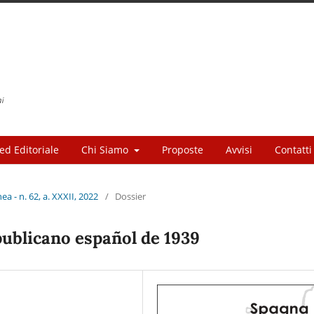
ed Editoriale
Chi Siamo
Proposte
Avvisi
Contatti
 - n. 62, a. XXXII, 2022
/
Dossier
publicano español de 1939