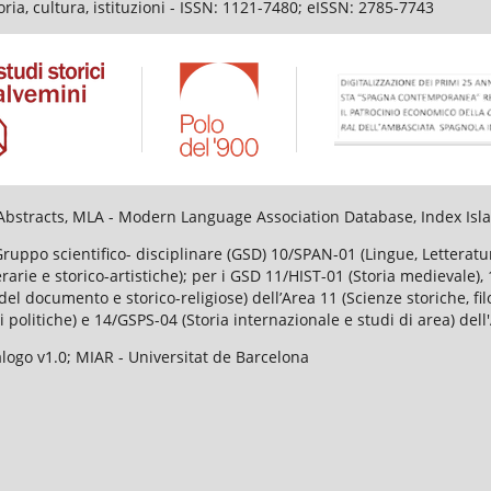
ia, cultura, istituzioni - ISSN: 1121-7480; eISSN: 2785-7743
al Abstracts, MLA - Modern Language Association Database, Index I
Gruppo scientifico- disciplinare (GSD) 10/SPAN-01 (Lingue, Lettera
tterarie e storico-artistiche); per i GSD 11/HIST-01 (Storia medievale
el documento e storico-religiose) dell’Area 11 (Scienze storiche, fi
i politiche) e 14/GSPS-04 (Storia internazionale e studi di area) dell
ogo v1.0; MIAR - Universitat de Barcelona