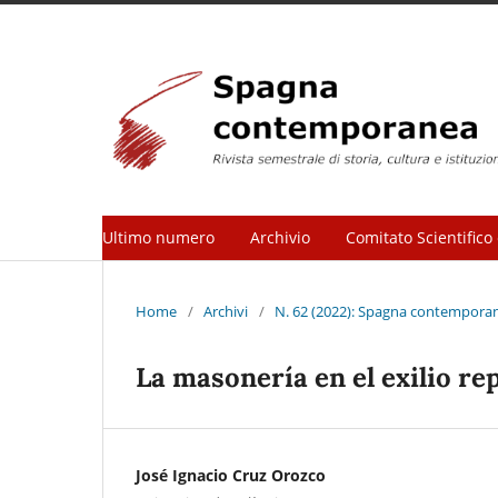
Ultimo numero
Archivio
Comitato Scientifico 
Home
/
Archivi
/
N. 62 (2022): Spagna contemporanea
La masonería en el exilio re
José Ignacio Cruz Orozco