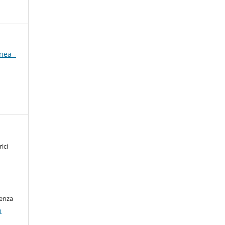
nea -
ici
cenza
n