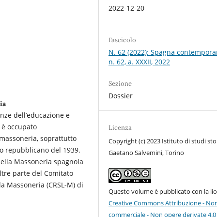
2022-12-20
Fascicolo
N. 62 (2022): Spagna contempora
n. 62, a. XXXII, 2022
Sezione
Dossier
ia
ienze dell’educazione e
i è occupato
Licenza
 massoneria, soprattutto
Copyright (c) 2023 Istituto di studi stor
io repubblicano del 1939.
Gaetano Salvemini, Torino
 della Massoneria spagnola
oltre parte del Comitato
ella Massoneria (CRSL-M) di
Questo volume è pubblicato con la li
Creative Commons Attribuzione - No
commerciale - Non opere derivate 4.0