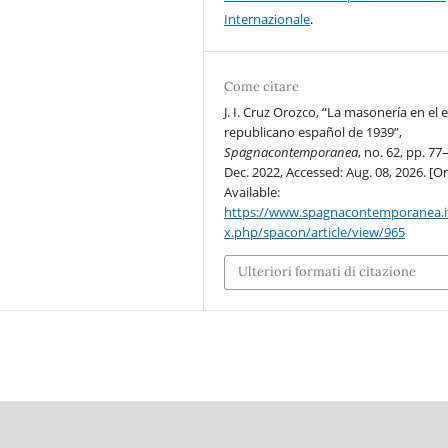
Internazionale
.
Come citare
J. I. Cruz Orozco, “La masonería en el e
republicano español de 1939”,
Spagnacontemporanea
, no. 62, pp. 77
Dec. 2022, Accessed: Aug. 08, 2026. [On
Available:
https://www.spagnacontemporanea.i
x.php/spacon/article/view/965
Ulteriori formati di citazione