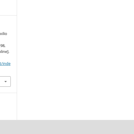
xilio
–98,
line].
t/inde