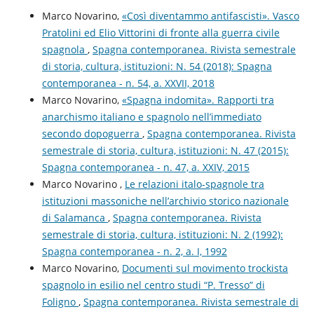
Marco Novarino,
«Così diventammo antifascisti». Vasco
Pratolini ed Elio Vittorini di fronte alla guerra civile
spagnola
,
Spagna contemporanea. Rivista semestrale
di storia, cultura, istituzioni: N. 54 (2018): Spagna
contemporanea - n. 54, a. XXVII, 2018
Marco Novarino,
«Spagna indomita». Rapporti tra
anarchismo italiano e spagnolo nell’immediato
secondo dopoguerra
,
Spagna contemporanea. Rivista
semestrale di storia, cultura, istituzioni: N. 47 (2015):
Spagna contemporanea - n. 47, a. XXIV, 2015
Marco Novarino ,
Le relazioni italo-spagnole tra
istituzioni massoniche nell’archivio storico nazionale
di Salamanca
,
Spagna contemporanea. Rivista
semestrale di storia, cultura, istituzioni: N. 2 (1992):
Spagna contemporanea - n. 2, a. I, 1992
Marco Novarino,
Documenti sul movimento trockista
spagnolo in esilio nel centro studi “P. Tresso” di
Foligno
,
Spagna contemporanea. Rivista semestrale di