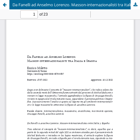
Da Fanelli ad Anselmo Lorenzo. Masson-internazionalisti tra Italia e Spagna