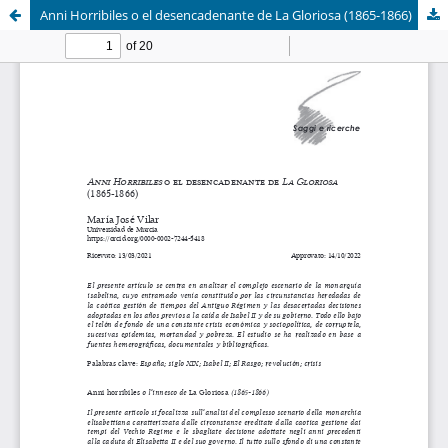
Anni Horribiles o el desencadenante de La Gloriosa (1865-1866)