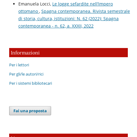
Emanuela Locci,
Le logge sefardite nell’Impero
ottomano
,
Spagna contemporanea. Rivista semestrale
di storia, cultura, istituzioni: N. 62 (2022): Spagna
contemporanea - n. 62, a. XXXII, 2022
Informazioni
Per i lettori
Per gli/le autori/rici
Per i sistemi bibliotecari
Fai una proposta