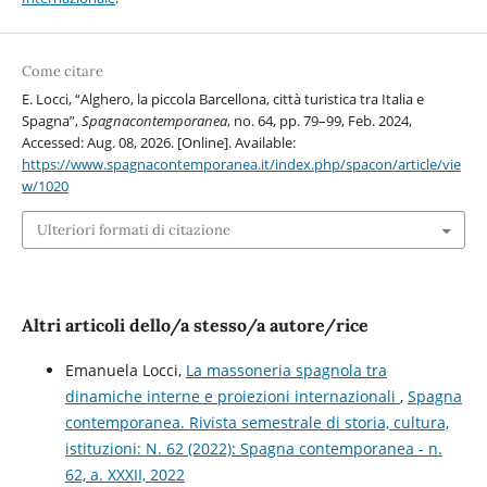
Come citare
E. Locci, “Alghero, la piccola Barcellona, città turistica tra Italia e
Spagna”,
Spagnacontemporanea
, no. 64, pp. 79–99, Feb. 2024,
Accessed: Aug. 08, 2026. [Online]. Available:
https://www.spagnacontemporanea.it/index.php/spacon/article/vie
w/1020
Ulteriori formati di citazione
Altri articoli dello/a stesso/a autore/rice
Emanuela Locci,
La massoneria spagnola tra
dinamiche interne e proiezioni internazionali
,
Spagna
contemporanea. Rivista semestrale di storia, cultura,
istituzioni: N. 62 (2022): Spagna contemporanea - n.
62, a. XXXII, 2022