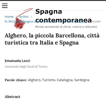
Home
/
Archivi
/
N. 64 (2023): Spagna contemporanea - n. 64, a. XXXII 2023
/
Dossier
Alghero, la piccola Barcellona, città
turistica tra Italia e Spagna
Emanuela Locci
Università degli Studi di Torino
Alghero, Turismo, Catalogna, Sardegna
Parole chiave:
Abstract