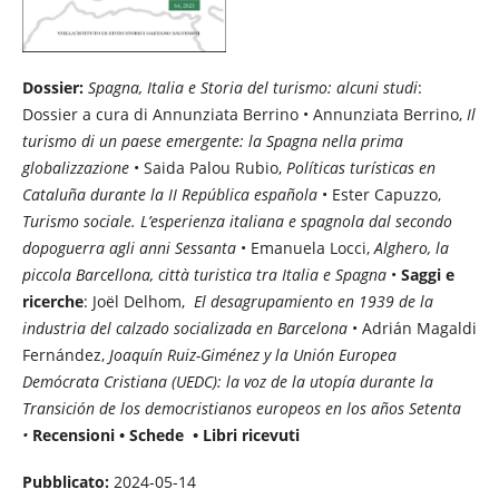
Dossier:
Spagna, Italia e Storia del turismo: alcuni studi
:
Dossier a cura di Annunziata Berrino • Annunziata Berrino,
Il
turismo di un paese emergente: la Spagna nella prima
globalizzazione
• Saida Palou Rubio,
Políticas turísticas en
Cataluña durante la II República española
• Ester Capuzzo,
Turismo sociale. L’esperienza italiana e spagnola dal secondo
dopoguerra agli anni Sessanta
• Emanuela Locci,
Alghero, la
piccola Barcellona, città turistica tra Italia e Spagna
•
Saggi e
ricerche
: Joël Delhom,
El desagrupamiento en 1939 de la
industria del calzado socializada en Barcelona
• Adrián Magaldi
Fernández,
Joaquín Ruiz-Giménez y la Unión Europea
Demócrata Cristiana (UEDC): la voz de la utopía durante la
Transición de los democristianos europeos en los años Setenta
•
Recensioni • Schede • Libri ricevuti
Pubblicato:
2024-05-14