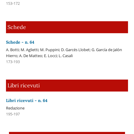
153-172
Schede
Schede - n. 64
A. Botti; M. Aglietti; M. Puppini; D. Garcés Llobet; G. García de Jalón
Hierro; A. De Matteo; E. Locci; L. Casali
173-193
Libri ricevuti
Libri ricevuti - n. 64
Redazione
195-197