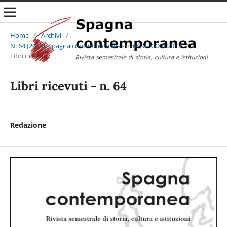
Home
/
Archivi
/
N. 64 (2023): Spagna contemporanea - n. 64, a. XXXII 2023
/
Libri ricevuti
Libri ricevuti - n. 64
Redazione