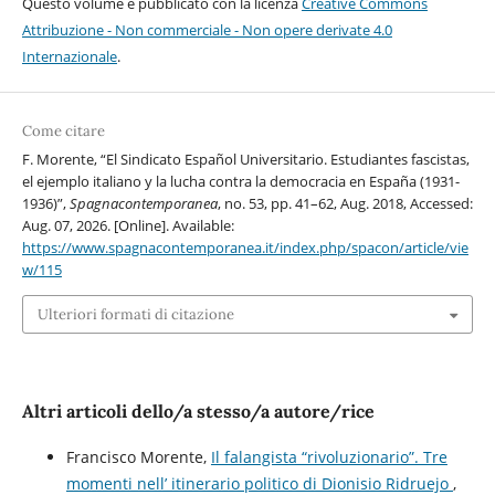
Questo volume è pubblicato con la licenza
Creative Commons
Attribuzione - Non commerciale - Non opere derivate 4.0
Internazionale
.
Come citare
F. Morente, “El Sindicato Español Universitario. Estudiantes fascistas,
el ejemplo italiano y la lucha contra la democracia en España (1931-
1936)”,
Spagnacontemporanea
, no. 53, pp. 41–62, Aug. 2018, Accessed:
Aug. 07, 2026. [Online]. Available:
https://www.spagnacontemporanea.it/index.php/spacon/article/vie
w/115
Ulteriori formati di citazione
Altri articoli dello/a stesso/a autore/rice
Francisco Morente,
Il falangista “rivoluzionario”. Tre
momenti nell’ itinerario politico di Dionisio Ridruejo
,