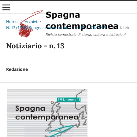
Home
/
Archivi
/
N. 13 (1998): Spagna contemporanea - n. 13, a. VII, 1998
/
Notiziario
Notiziario - n. 13
Redazione