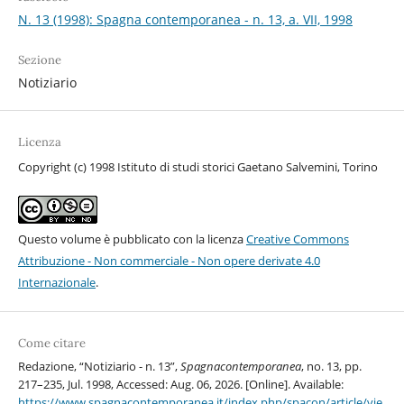
N. 13 (1998): Spagna contemporanea - n. 13, a. VII, 1998
Sezione
Notiziario
Licenza
Copyright (c) 1998 Istituto di studi storici Gaetano Salvemini, Torino
Questo volume è pubblicato con la licenza
Creative Commons
Attribuzione - Non commerciale - Non opere derivate 4.0
Internazionale
.
Come citare
Redazione, “Notiziario - n. 13”,
Spagnacontemporanea
, no. 13, pp.
217–235, Jul. 1998, Accessed: Aug. 06, 2026. [Online]. Available:
https://www.spagnacontemporanea.it/index.php/spacon/article/vie