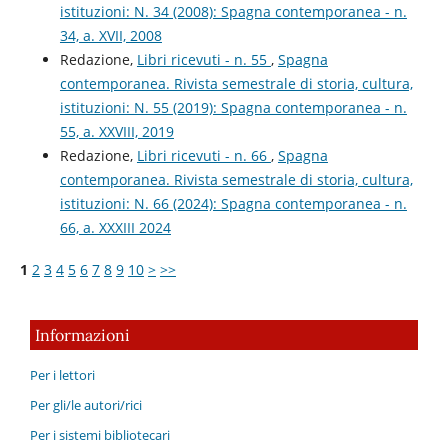
istituzioni: N. 34 (2008): Spagna contemporanea - n.
34, a. XVII, 2008
Redazione,
Libri ricevuti - n. 55
,
Spagna
contemporanea. Rivista semestrale di storia, cultura,
istituzioni: N. 55 (2019): Spagna contemporanea - n.
55, a. XXVIII, 2019
Redazione,
Libri ricevuti - n. 66
,
Spagna
contemporanea. Rivista semestrale di storia, cultura,
istituzioni: N. 66 (2024): Spagna contemporanea - n.
66, a. XXXIII 2024
1
2
3
4
5
6
7
8
9
10
>
>>
Informazioni
Per i lettori
Per gli/le autori/rici
Per i sistemi bibliotecari