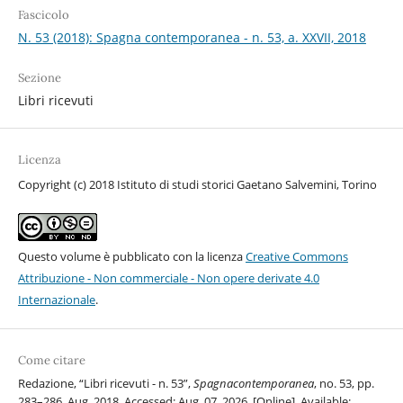
Fascicolo
N. 53 (2018): Spagna contemporanea - n. 53, a. XXVII, 2018
Sezione
Libri ricevuti
Licenza
Copyright (c) 2018 Istituto di studi storici Gaetano Salvemini, Torino
Questo volume è pubblicato con la licenza
Creative Commons
Attribuzione - Non commerciale - Non opere derivate 4.0
Internazionale
.
Come citare
Redazione, “Libri ricevuti - n. 53”,
Spagnacontemporanea
, no. 53, pp.
283–286, Aug. 2018, Accessed: Aug. 07, 2026. [Online]. Available: