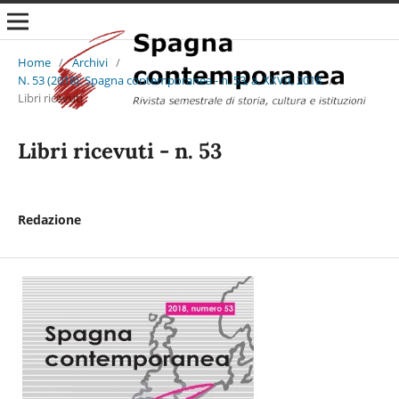
Home
/
Archivi
/
N. 53 (2018): Spagna contemporanea - n. 53, a. XXVII, 2018
/
Libri ricevuti
Libri ricevuti - n. 53
Redazione