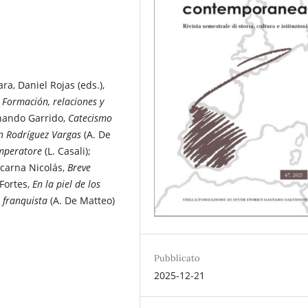
ra, Daniel Rojas (eds.),
 Formación, relaciones y
rnando Garrido,
Catecismo
n Rodríguez Vargas
(A. De
imperatore
(L. Casali);
ncarna Nicolás,
Breve
 Fortes,
En la piel de los
o franquista
(A. De Matteo)
Pubblicato
2025-12-21