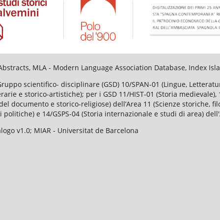
al Abstracts, MLA - Modern Language Association Database, Index I
Gruppo scientifico- disciplinare (GSD) 10/SPAN-01 (Lingue, Lettera
tterarie e storico-artistiche); per i GSD 11/HIST-01 (Storia medievale
el documento e storico-religiose) dell’Area 11 (Scienze storiche, fi
i politiche) e 14/GSPS-04 (Storia internazionale e studi di area) dell
ogo v1.0; MIAR - Universitat de Barcelona