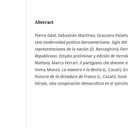
Abstract
Pierre Géal, Sebastián Martínez, Graziano Palama
Una modernidad política iberoamericana. Siglo XIX:
representaciones de la nación
(D. Besseghini); Fe
Republicano. Estudio preliminar y edición de Herná
Matteo); Marco Ferrari,
Il partigiano che divenne 
Imma Monsó,
La maestra e la Bestia
(L. Casali); E
historia de la dictadura de Franco
(L. Casali); Xosé
héroes. Una conspiración democrática en el ejércit