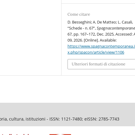
Come citare
D. Besseghini; A. De Matteo; L. Casali,
“Schede - n. 67”,
Spagnacontemporane
67, pp. 167–172, Dec. 2025, Accessed: 
09, 2026. [Online]. Available:
https://www.spagnacontemporanea.i
x.php/spacon/article/view/1106
Ulteriori formati di citazione
ia, cultura, istituzioni - ISSN: 1121-7480; eISSN: 2785-7743