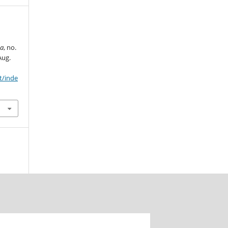
a
, no.
Aug.
t/inde