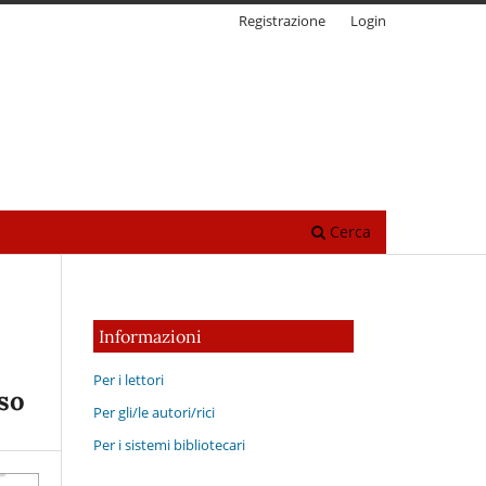
Registrazione
Login
Cerca
Informazioni
Per i lettori
iso
Per gli/le autori/rici
Per i sistemi bibliotecari