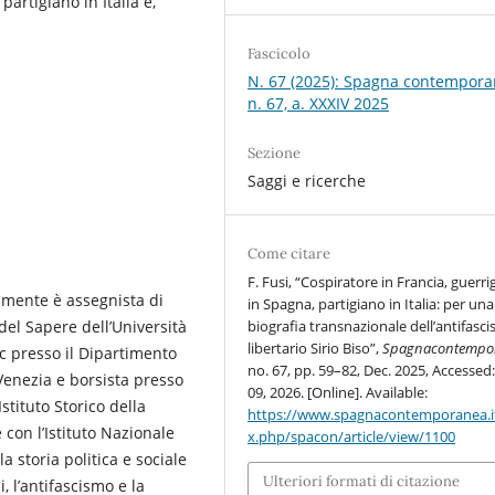
partigiano in Italia e,
Fascicolo
N. 67 (2025): Spagna contempora
n. 67, a. XXXIV 2025
Sezione
Saggi e ricerche
Come citare
F. Fusi, “Cospiratore in Francia, guerri
almente è assegnista di
in Spagna, partigiano in Italia: per una
del Sapere dell’Università
biografia transnazionale dell’antifasci
libertario Sirio Biso”,
Spagnacontempo
oc presso il Dipartimento
no. 67, pp. 59–82, Dec. 2025, Accessed
 Venezia e borsista presso
09, 2026. [Online]. Available:
Istituto Storico della
https://www.spagnacontemporanea.i
 con l’Istituto Nazionale
x.php/spacon/article/view/1100
a storia politica e sociale
Ulteriori formati di citazione
, l’antifascismo e la