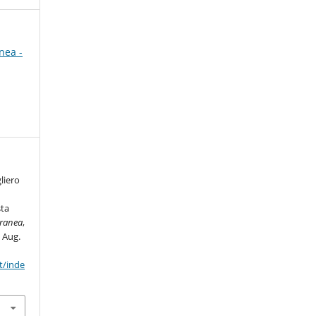
nea -
gliero
sta
ranea
,
: Aug.
t/inde