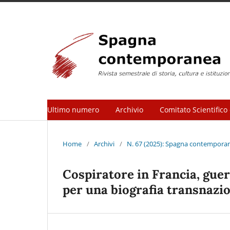
Ultimo numero
Archivio
Comitato Scientifico 
Home
/
Archivi
/
N. 67 (2025): Spagna contemporane
Cospiratore in Francia, guerr
per una biografia transnazion