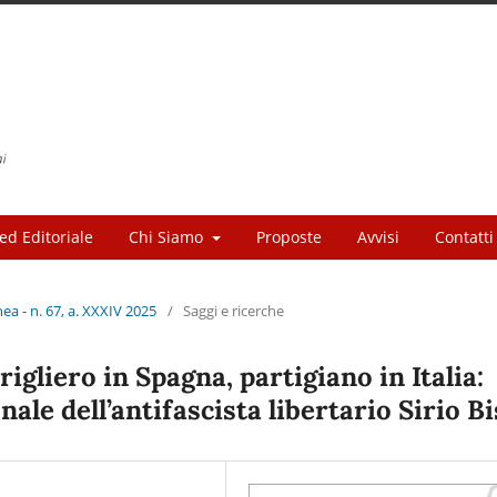
ed Editoriale
Chi Siamo
Proposte
Avvisi
Contatti
a - n. 67, a. XXXIV 2025
/
Saggi e ricerche
igliero in Spagna, partigiano in Italia:
ale dell’antifascista libertario Sirio B