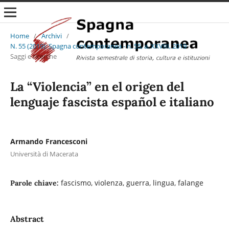
Home
/
Archivi
/
N. 55 (2019): Spagna contemporanea - n. 55, a. XXVIII, 2019
/
Saggi e ricerche
La “Violencia” en el origen del
lenguaje fascista español e italiano
Armando Francesconi
Università di Macerata
fascismo, violenza, guerra, lingua, falange
Parole chiave:
Abstract