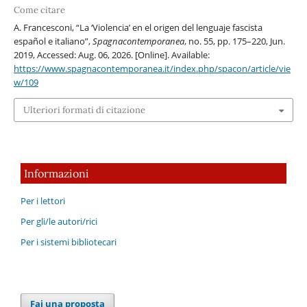
Come citare
A. Francesconi, “La ‘Violencia’ en el origen del lenguaje fascista
español e italiano”,
Spagnacontemporanea
, no. 55, pp. 175–220, Jun.
2019, Accessed: Aug. 06, 2026. [Online]. Available:
https://www.spagnacontemporanea.it/index.php/spacon/article/vie
w/109
Ulteriori formati di citazione
Informazioni
Per i lettori
Per gli/le autori/rici
Per i sistemi bibliotecari
Fai una proposta