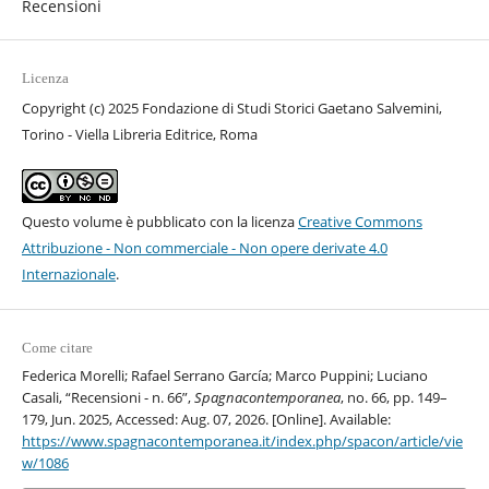
Recensioni
Licenza
Copyright (c) 2025 Fondazione di Studi Storici Gaetano Salvemini,
Torino - Viella Libreria Editrice, Roma
Questo volume è pubblicato con la licenza
Creative Commons
Attribuzione - Non commerciale - Non opere derivate 4.0
Internazionale
.
Come citare
Federica Morelli; Rafael Serrano García; Marco Puppini; Luciano
Casali, “Recensioni - n. 66”,
Spagnacontemporanea
, no. 66, pp. 149–
179, Jun. 2025, Accessed: Aug. 07, 2026. [Online]. Available:
https://www.spagnacontemporanea.it/index.php/spacon/article/vie
w/1086