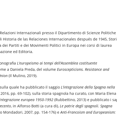
 Relazioni Internazionali presso il Dipartimento di Scienze Politiche
di Historia de las Relaciones Internacionales después de 1945, Stor
 dei Partiti e dei Movimenti Politici in Europa nei corsi di laurea
mazione ed Editoria.
monografia
L’europeismo ai tempi dell’Assemblea costituente
ieme a Daniela Preda, del volume
Euroscepticisms.
Resistance and
Union
(Il Mulino, 2019).
ulla quale ha pubblicato il saggio
L’integrazione della Spagna nella
, 2016, pp. 69-102), sulla storia spagnola ha curato, con Maria Elena
d’integrazione europea 1950-1992
(Rubbettino, 2013) e pubblicato i sa
vecento
, in Alfonso Botti (a cura di),
Le patrie degli spagnoli. Spagna
o Mondadori, 2007, pp. 154-176) e
Anti-Francoism and Europeanism: