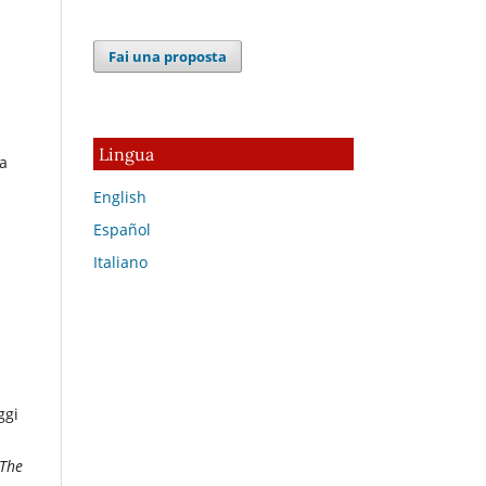
Fai una proposta
Lingua
ia
English
Español
Italiano
ggi
 The