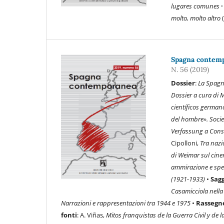
lugares comunes
molto, molto altro
(
Spagna contempo
N. 56 (2019)
Dossier
:
La Spagn
Dossier a cura di
científicos germa
del hombre». Soci
Verfassung a Const
Cipolloni,
Tra nazi
di Weimar sul cine
ammirazione e sper
(1921-1933)
•
Sagg
Casamicciola nell
Narrazioni e rappresentazioni tra 1944 e 1975
•
Rassegn
fonti
: A. Viñas,
Mitos franquistas de la Guerra Civil y de 