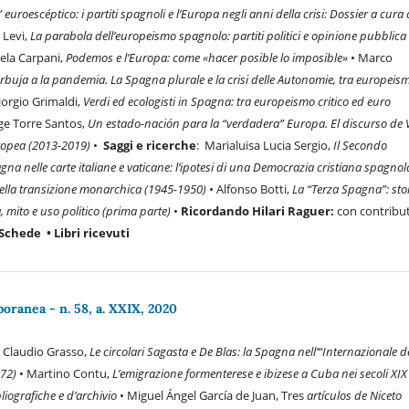
” euroescéptico: i partiti spagnoli e l’Europa negli anni della crisi:
Dossier a cura 
 Levi,
La
parabola dell’europeismo spagnolo: partiti politici e opinione pubblica
ela Carpani,
Podemos e l’Europa: come «hacer posible lo imposible»
• Marco
rbuja a la pandemia. La Spagna plurale e la crisi delle Autonomie, tra europeis
iorgio Grimaldi,
Verdi ed ecologisti in Spagna: tra europeismo critico ed euro
rge Torre Santos,
Un estado-nación para la “verdadera” Europa. El discurso de 
ropea (2013-2019)
•
Saggi e ricerche
: Marialuisa Lucia Sergio,
Il Secondo
na nelle carte italiane e vaticane: l’ipotesi di una Democrazia cristiana spagnol
della transizione monarchica (1945-1950)
• Alfonso Botti,
La “Terza Spagna”: stor
 mito e uso politico (prima parte)
•
Ricordando Hilari Raguer:
con contribut
Schede • Libri ricevuti
ranea - n. 58, a. XXIX, 2020
:
Claudio Grasso,
Le circolari Sagasta e De Blas: la Spagna nell’“Internazionale d
872)
• Martino Contu,
L’emigrazione formenterese e ibizese a Cuba nei secoli XIX
bliografiche e d’archivio
• Miguel Ángel García de Juan, Tres
artículos de Niceto