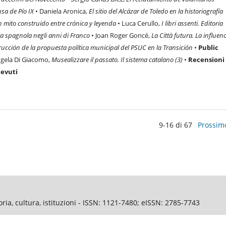
sa de Pío IX
• Daniela Aronica,
El sitio del Alcázar de Toledo en la historiografía
n mito construido entre crónica y leyenda
• Luca Cerullo,
I libri assenti. Editoria
ura spagnola negli anni di Franco
• Joan Roger Goncé,
La Città futura. La influen
trucción de la propuesta política municipal del PSUC en la Transición
•
Public
ngela Di Giacomo,
Musealizzare il passato. Il sistema catalano (3)
•
Recensioni
cevuti
9-16 di 67
Prossim
ia, cultura, istituzioni - ISSN: 1121-7480; eISSN: 2785-7743