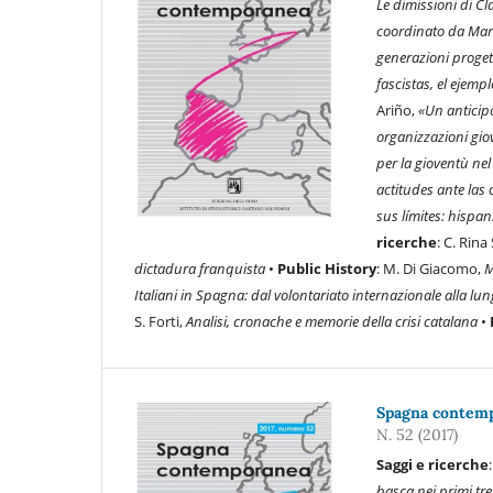
Le dimissioni di C
coordinato da Mar
generazioni progetta
fascistas, el ejem
Ariño,
«Un anticipo
organizzazioni gio
per la gioventù ne
actitudes ante las 
sus límites: hispa
ricerche
: C. Rin
dictadura franquista
•
Public History
: M. Di Giacomo,
M
Italiani in Spagna: dal volontariato internazionale alla lu
S. Forti,
Analisi, cronache e memorie della crisi catalana
•
Spagna contempo
N. 52 (2017)
Saggi e ricerche
basca nei primi tr