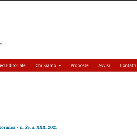
ed Editoriale
Chi Siamo
Proposte
Avvisi
Contatti
ranea - n. 59, a. XXX, 2021