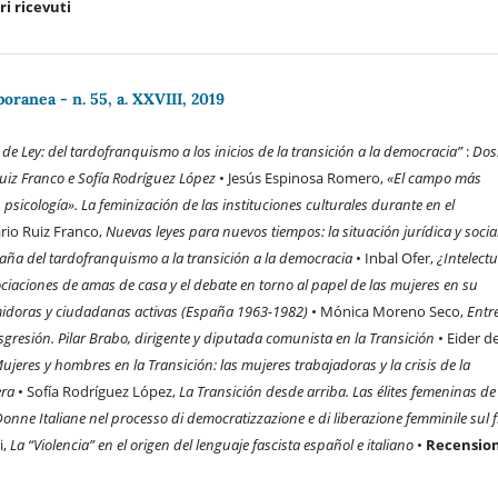
ri ricevuti
ranea - n. 55, a. XXVIII, 2019
de Ley: del tardofranquismo a los inicios de la transición a la democracia”
:
Dos
Ruiz Franco e Sofía Rodríguez López
• Jesús Espinosa Romero,
«El campo más
psicología». La feminización de las instituciones culturales durante en el
rio Ruiz Franco,
Nuevas leyes para nuevos tiempos: la situación jurídica y socia
aña del tardofranquismo a la transición a la democracia
• Inbal Ofer,
¿Intelect
ciaciones de amas de casa y el debate en torno al papel de las mujeres en su
idoras y ciudadanas activas (España 1963-1982)
• Mónica Moreno Seco,
Entre
nsgresión. Pilar Brabo, dirigente y diputada comunista en la Transición
• Eider d
ujeres y hombres en la Transición: las mujeres trabajadoras y la crisis de la
era
• Sofía Rodríguez López,
La Transición desde arriba. Las élites femeninas de 
onne Italiane nel processo di democratizzazione e di liberazione femminile sul f
i,
La “Violencia” en el origen del lenguaje fascista español e italiano
•
Recension