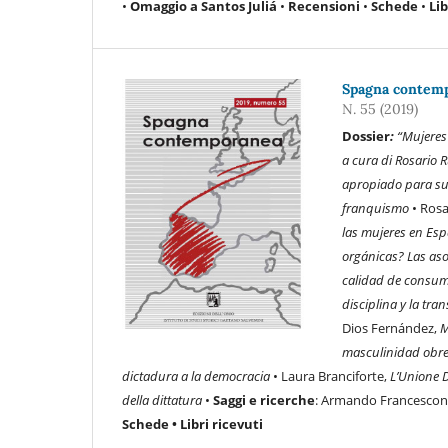
•
Omaggio a Santos Juliá
•
Recensioni
•
Schede
•
Lib
Spagna contempo
N. 55 (2019)
Dossier
:
“Mujeres 
a cura di Rosario 
apropiado para su 
franquismo
• Rosa
las mujeres en Esp
orgánicas? Las aso
calidad de consum
disciplina y la tra
Dios Fernández,
M
masculinidad obr
dictadura a la democracia
• Laura Branciforte,
L’Unione D
della dittatura
•
Saggi e ricerche
: Armando Francescon
Schede • Libri ricevuti