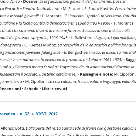
laudio Venza
•
Dossier
:
Le organizzazioni giovanili del franchismo: Dossier
co Fincardi e Sandra Souto Kustrín
• M. Fincardi, S. Souto Kustrín,
Presentazion
te e le realtà giovanili
• F. Morente,
El Sindicato Español Universitario. Estudi
plo italiano y la lucha contra la democracia en España (1931-1936)
• T. Morant i
 di ciò che speriamo diverrà la nazione futura». Socializzazione politica nelle
vanili del fascismo spagnolo, 1936-1945
• L. Ballesteros Aguayo,
I giornali falan
l dopoguerra
• C. Fuertes Muñoz,
La recepción de la educación política franquis
organizaciones juveniles falangistas
• E. Bengochea Tirado,
El discurso imperial
nización y encuadramiento juvenil en la provincia de Sahara (1961-1975)
•
Saggi
a Simón,
¿Flamenco marca España? Trayectoria de un icono nacional durante la
usealizzare il passato. Il sistema catalano (4)
•
Rassegne e note:
M. Cipolloni
nga resistenza
• M. Cipolloni,
La crisi catalana, tra stereotipi e linguaggio valutati
Recensioni
•
Schede
•
Libri ricevuti
ranea - n. 52, a. XXVI, 2017
: Alfonso Botti,
Dalla parte del re. La Santa Sede di fronte alla questione catalan
e decenni del Novecento
• Sergio Cañas Díez,
El reclutamiento de voluntarios