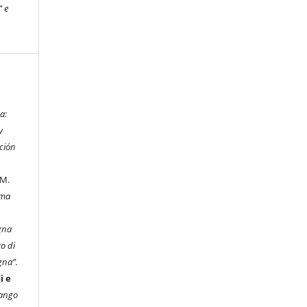
” e
a:
y
ación
 M.
ema
gna
o di
gna”.
i e
fango