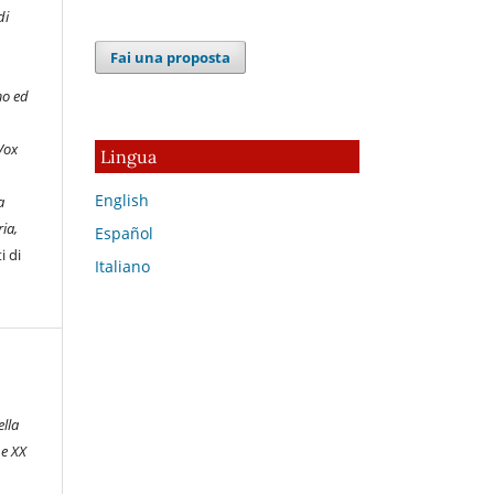
di
Fai una proposta
mo ed
Vox
Lingua
English
a
ia,
Español
i di
Italiano
ella
 e XX