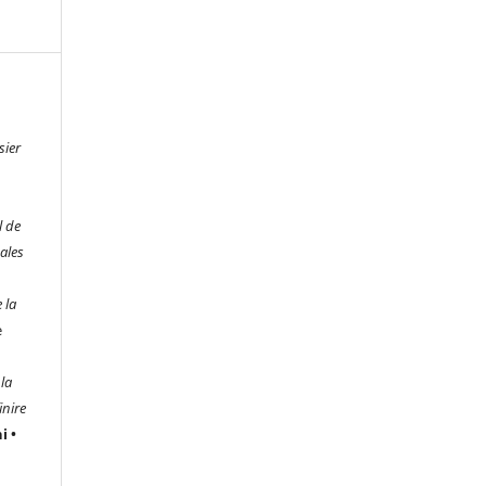
sier
l de
uales
 la
e
la
inire
i •