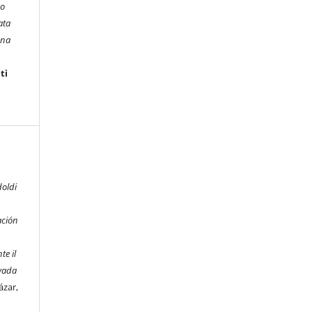
mo
ata
una
ti
doldi
ación
te il
rvada
ázar,