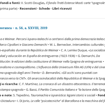
·
Fondi e fonti
:
V. Scotti Douglas
,
Il fondo Trotti Estense Mosti: carte “spagnole
prima parte)
·
Recensioni
·
Schede
· Libri ricevuti
ranea - n. 56, a. XXVIII, 2019
a e Weimar. Percorsi ispano-tedeschi a cent’anni dalla prima democrazia tedesc
 Marco Cipolloni e Giacomo Demarchi
• W. L. Bernecker,
Intercambios culturales 
no-españoles durante la República de Weimar
• C. A. Lemke Duque,
«La socializ
edad y educación en España de entreguerras (1923-1936)
• G. Demarchi,
Da
itución: le edizioni della costituzione di Weimar nella Spagna de entreguerras
•
onalismo e cosmopolitismo. L’influenza della Universum Film AG (UFA) e del cin
ma spagnolo degli anni Trenta
•
D. Bernardini, «Gli occhi sono puntati con
anza verso la CNT». Gli anarcosindacalisti della Repubblica di Weimar e la Spa
i e ricerche
: C. F. Martínez,
La cronaca di un disastro ottocentesco. Il terremot
a stampa spagnola
• G. Bassi,
Il Partito Comunista Italiano e “la lezione della Spa
e e note
: S. Tepedino,
Tauromachia e ispanistica: legami storici e sociali
•
Fond
la Dictadura
• I. Di Jorio,
Le celle “psicotecniche” di Barcellona e la macchina del 