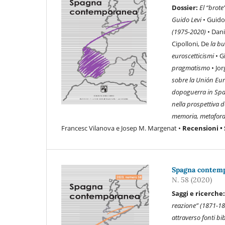
Dossier:
El “brote
Guido Levi
• Guido
(1975-2020)
• Dani
Cipolloni, De
la bu
euroscetticismi
• G
pragmatismo
• Jo
sobre la Unión Eu
dopoguerra in Spag
nella prospettiva 
memoria, metafora,
Francesc Vilanova e Josep M. Margenat •
Recensioni • 
Spagna contempo
N. 58 (2020)
Saggi e ricerche
reazione” (1871-1
attraverso fonti bi