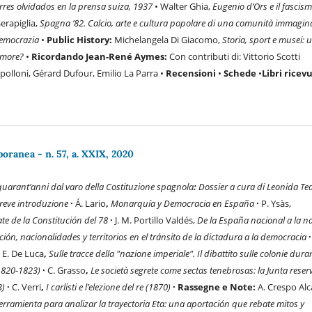
orres olvidados en la
prensa suiza, 1937
• Walter Ghia,
Eugenio d’Ors e il fascis
erapiglia,
Spagna ’82. Calcio, arte e cultura popolare di una comunità immagin
democrazia
•
Public History
:
Michelangela Di Giacomo,
Storia, sport e musei: 
’amore?
•
Ricordando Jean-René Aymes:
Con contributi di: Vittorio Scotti
olloni, Gérard Dufour, Emilio La Parra •
Recensioni
•
Schede
•
Libri ricevu
ranea - n. 57, a. XXIX, 2020
 quarant’anni dal varo della Costituzione spagnola
:
Dossier a cura di Leonida Te
reve introduzione
·
Á. Lario
,
Monarquía y Democracia en España
·
P. Ysàs,
te de la Constitución del 78
·
J. M. Portillo Valdés,
De la España nacional a la n
ión, nacionalidades y territorios en el tránsito de la dictadura a la democracia
·
:
E. De Luca
,
Sulle tracce della "nazione imperiale".
Il dibattito sulle colonie duran
(1820-1823)
·
C. Grasso
,
Le società segrete come sectas tenebrosas: la Junta rese
3)
·
C. Verri
,
I carlisti e l’elezione del re (1870)
· Rassegne e Note:
A. Crespo Alc
erramienta para analizar la trayectoria Eta: una aportación que rebate mitos y