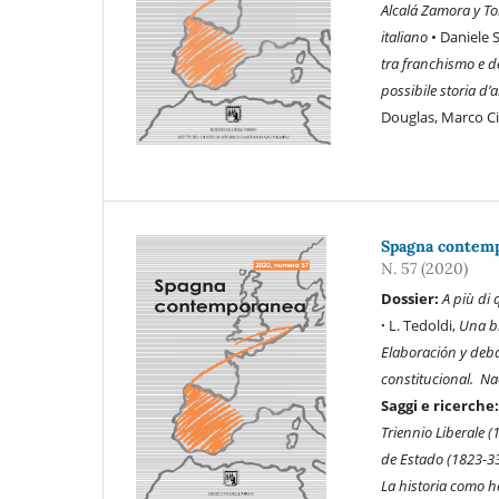
Alcalá Zamora y T
italiano
• Daniele S
tra franchismo e 
possibile storia d
Douglas, Marco Cip
Spagna contempo
N. 57 (2020)
Dossier:
A più di
·
L. Tedoldi,
Una b
Elaboración y deba
constitucional. Nac
Saggi e ricerche
Triennio Liberale 
de Estado (1823-3
La historia como h