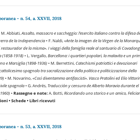
ranea - n. 54, a. XXVII, 2018
:
M. Abbiati,
Assalto, massacro e saccheggio: l’esercito italiano contro la difesa d
uerra de la Independencia
• F. Naldi,
«Ante la imagen de la Virgen de la Monarqu
 restaurador de la misma». I viaggi della famiglia reale al santuario di Covadong
a (1858-1918)
• L. Vergallo,
Barcellona: i quartieri popolari, la malavita e un pri
no e Marsiglia (1898-1936)
• M. Berrettini,
Catechismi patriottici e devozionari
lcattolicesimo spagnolo tra sacralizzazione della politica e politicizzazione della
39)
• M. Novarino,
«Così diventammo antifascisti». Vasco Pratolini ed Elio Vittorin
civile spagnola
• G. Andrés,
Traducción y censura de Alberto Moravia durante el
-1960)
•
Rassegne e note:
A. Botti,
Ricordando uno storico e un amico, Felicia
oni • Schede • Libri ricevuti
ranea - n. 53, a. XXVII, 2018