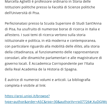
Marcella Aglietti è professore ordinario in Storia delle
Istituzioni politiche presso la Facoltà di Scienze politiche
dell’Università di Pisa.
Perfezionatasi presso la Scuola Superiore di Studi Sant’Anna
di Pisa, ha usufruito di numerose borse di ricerca in Italia e
all’estero. I suoi temi di ricerca vertono sulla storia
istituzionale e politica, in età moderna e contemporanea,
con particolare riguardo alla mobilità delle
élites
, alla storia
della cittadinanza, al funzionamento delle rappresentanze
consolari, alle dinamiche parlamentari e alle magistrature di
governo locali. È Accademica Corrispondente per l'Italia
della Real Academia de la Historia di Spagna.
È autrice di numerosi volumi e articoli. La bibliografia
completa è visibile al link:
https://arpi.unipi.it/browse?
type=author&order=ASC&rpp=30&authority=rp07726#.XuDGJW