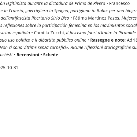
ón legitimista durante la dictadura de Primo de Rivera •
Francesco
e in Francia, guerrigliero in Spagna, partigiano in Italia: per una biogr
ell’antifascista libertario Sirio Biso •
Fátima Martínez Pazos,
Mujeres
s reflexiones sobre la participación femenina en los movimientos socia
sición española •
Camilla Zucchi,
Il fascismo fuori d’Italia: la Piramide
l suo uso politico e il dibattito pubblico online •
Rassegne e note:
Adri
Non ci sono vittime senza carnefici». Alcune riflessioni storiografiche su
nchisti •
Recensioni
•
Schede
025-10-31