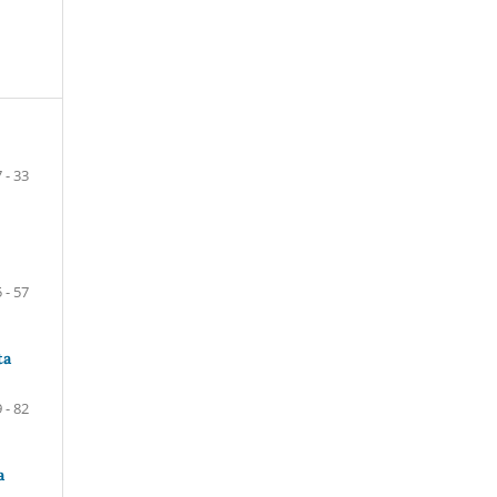
7 - 33
 - 57
ta
 - 82
a