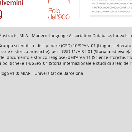
al Abstracts, MLA - Modern Language Association Database, Index I
Gruppo scientifico- disciplinare (GSD) 10/SPAN-01 (Lingue, Lettera
tterarie e storico-artistiche); per i GSD 11/HIST-01 (Storia medievale
el documento e storico-religiose) dell’Area 11 (Scienze storiche, fi
i politiche) e 14/GSPS-04 (Storia internazionale e studi di area) dell
ogo v1.0; MIAR - Universitat de Barcelona