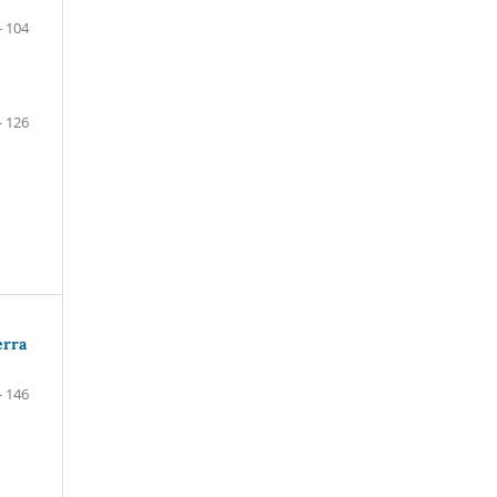
- 104
- 126
erra
- 146