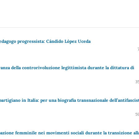
pedagogo progressista: Cándido López Uceda
evanza della controrivoluzione legittimista durante la dittatura di
35
artigiano in Italia: per una biografia transnazionale dell’antifascis
59
azione femminile nei movimenti sociali durante la transizione all