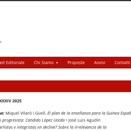
ed Editoriale
Chi Siamo
Proposte
Avvisi
Contatti
 XXXIV 2025
he:
Miquel Vilaró i Güell,
El plan de la enseñanza para la Guinea Espa
 progresista: Candido López Uceda •
José Luis Agudín
rlistas e integristas en declive? Sobre la irrelevancia de la