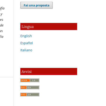
Fai una proposta
afia
 y
les
 de
Lingua
án
English
lla
Español
Italiano
Avvisi