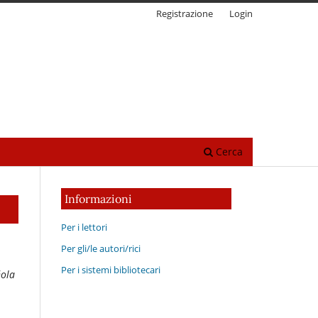
Registrazione
Login
Cerca
Informazioni
Per i lettori
Per gli/le autori/rici
Per i sistemi bibliotecari
ñola