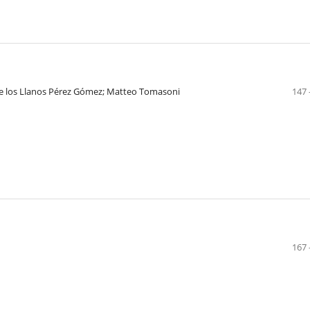
 de los Llanos Pérez Gómez; Matteo Tomasoni
147 
167 