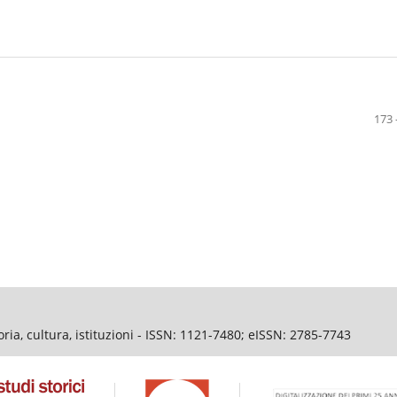
173 
ia, cultura, istituzioni - ISSN: 1121-7480; eISSN: 2785-7743