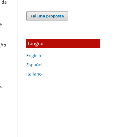
a da
Fai una proposta
o-
Lingua
 fra
English
Español
.
Italiano
p.