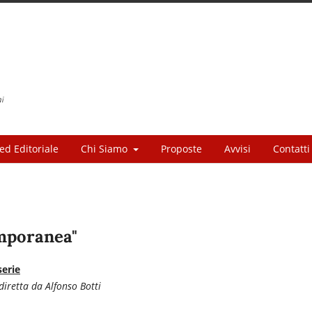
ed Editoriale
Chi Siamo
Proposte
Avvisi
Contatti
emporanea"
erie
diretta da Alfonso Botti