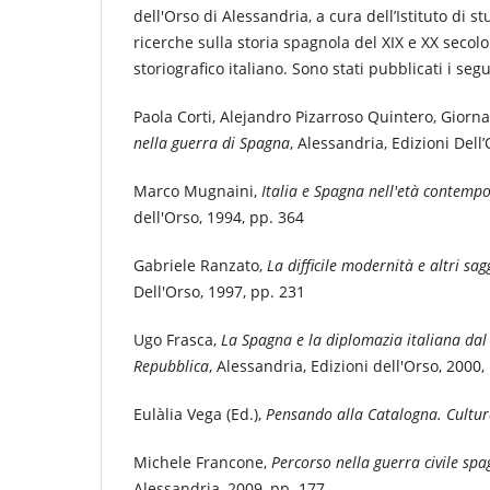
dell'Orso di Alessandria, a cura dell’Istituto di s
ricerche sulla storia spagnola del XIX e XX secolo
storiografico italiano. Sono stati pubblicati i seg
Paola Corti, Alejandro Pizarroso Quintero, Giorna
nella guerra di Spagna
, Alessandria, Edizioni Dell
Marco Mugnaini,
Italia e Spagna nell'età contempo
dell'Orso, 1994, pp. 364
Gabriele Ranzato,
La difficile modernità e altri s
Dell'Orso, 1997, pp. 231
Ugo Frasca,
La Spagna e la diplomazia italiana dal 
Repubblica
, Alessandria, Edizioni dell'Orso, 2000,
Eulàlia Vega (Ed.),
Pensando alla Catalogna. Cultura
Michele Francone,
Percorso nella guerra civile sp
Alessandria, 2009, pp. 177