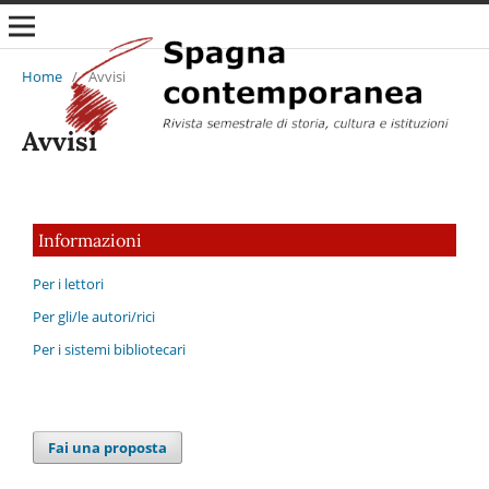
Home
/
Avvisi
Avvisi
Informazioni
Per i lettori
Per gli/le autori/rici
Per i sistemi bibliotecari
Fai una proposta