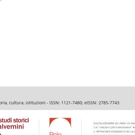
ia, cultura, istituzioni - ISSN: 1121-7480; eISSN: 2785-7743