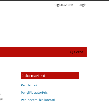
Registrazione
Login
Cerca
Informazioni
Per i lettori
Per gli/le autori/rici
a
ga
Per i sistemi bibliotecari