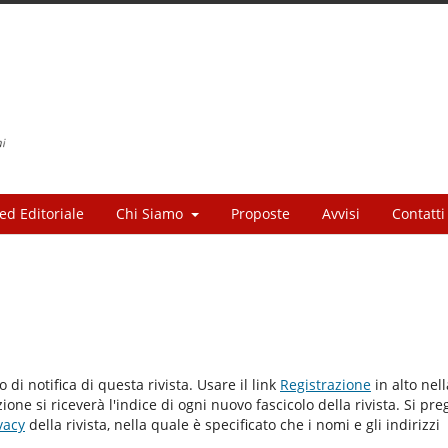
ed Editoriale
Chi Siamo
Proposte
Avvisi
Contatti
io di notifica di questa rivista. Usare il link
Registrazione
in alto nell
one si riceverà l'indice di ogni nuovo fascicolo della rivista. Si pre
vacy
della rivista, nella quale è specificato che i nomi e gli indirizzi
.