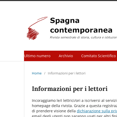
Ultimo numero
Archivio
Comitato Scientifico 
Home
/
Informazioni per i lettori
Informazioni per i lettori
Incoraggiamo le/i lettrici/ori a iscriversi al serviz
homepage della rivista. Grazie a questa registrazi
di prendere visione della
dichiarazione sulla pri
email degli utenti non saranno usati per altri fini