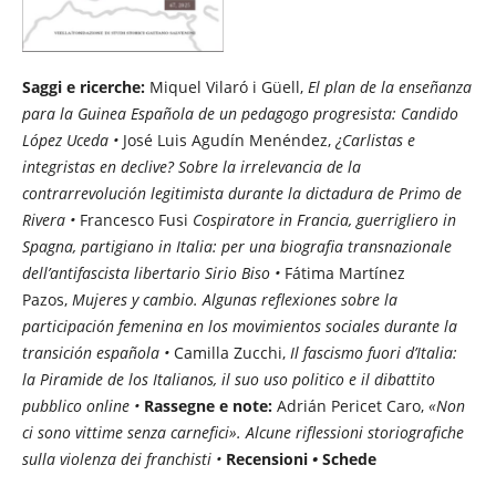
Saggi e ricerche:
Miquel Vilaró i Güell,
El plan de la enseñanza
para la Guinea Española de un pedagogo progresista: Candido
López Uceda •
José Luis Agudín Menéndez,
¿Carlistas e
integristas en declive? Sobre la irrelevancia de la
contrarrevolución legitimista durante la dictadura de Primo de
Rivera •
Francesco Fusi
Cospiratore in Francia, guerrigliero in
Spagna, partigiano in Italia: per una biografia transnazionale
dell’antifascista libertario Sirio Biso •
Fátima Martínez
Pazos,
Mujeres y cambio. Algunas reflexiones sobre la
participación femenina en los movimientos sociales durante la
transición española •
Camilla Zucchi,
Il fascismo fuori d’Italia:
la Piramide de los Italianos, il suo uso politico e il dibattito
pubblico online •
Rassegne e note:
Adrián Pericet Caro,
«Non
ci sono vittime senza carnefici». Alcune riflessioni storiografiche
sulla violenza dei franchisti •
Recensioni
•
Schede