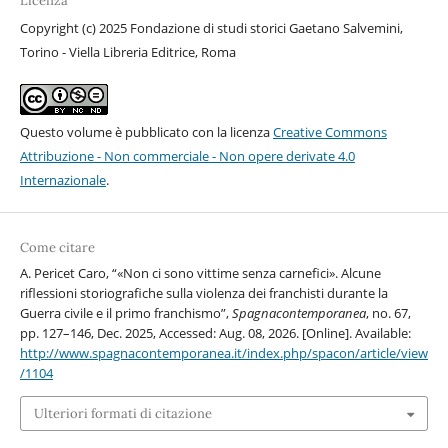
Licenza
Copyright (c) 2025 Fondazione di studi storici Gaetano Salvemini,
Torino - Viella Libreria Editrice, Roma
Questo volume è pubblicato con la licenza
Creative Commons
Attribuzione - Non commerciale - Non opere derivate 4.0
Internazionale
.
Come citare
A. Pericet Caro, “«Non ci sono vittime senza carnefici». Alcune
riflessioni storiografiche sulla violenza dei franchisti durante la
Guerra civile e il primo franchismo”,
Spagnacontemporanea
, no. 67,
pp. 127–146, Dec. 2025, Accessed: Aug. 08, 2026. [Online]. Available:
http://www.spagnacontemporanea.it/index.php/spacon/article/view
/1104
Ulteriori formati di citazione