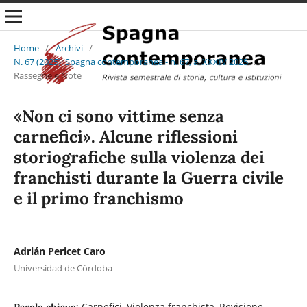
Home
/
Archivi
/
N. 67 (2025): Spagna contemporanea - n. 67, a. XXXIV 2025
/
Rassegne e Note
«Non ci sono vittime senza
carnefici». Alcune riflessioni
storiografiche sulla violenza dei
franchisti durante la Guerra civile
e il primo franchismo
Adrián Pericet Caro
Universidad de Córdoba
Carnefici, Violenza franchista, Revisione
Parole chiave: